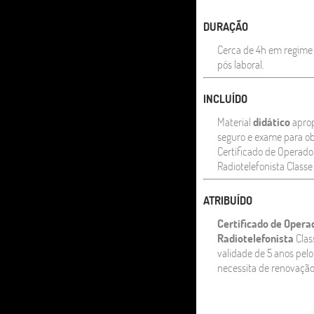
DURAÇÃO
Cerca de 4h em regime 
pós laboral.
INCLUÍDO
Material
didático
aprop
seguro e exame para o
Certificado de Operado
Radiotelefonista Classe
ATRIBUÍDO
Certificado de Opera
Radiotelefonista
Clas
validade de 5 anos pel
necessita de renovação