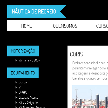
HOME
QUEMSOMOS
CURS
MOTORIZAÇÃO
CORIS
1x
Yamaha - 300cv
Embarcação ideal para in
permitem navegar com se
EQUIPAMENTO
acostagem e desacostag
Cavalos a quatro tempos
1x
Sonda
1x
VHF
1x
D-GPS
1x
Escadas Acesso
1x
Kit de Oxigénio
1x
Kit Primeiros Socorros